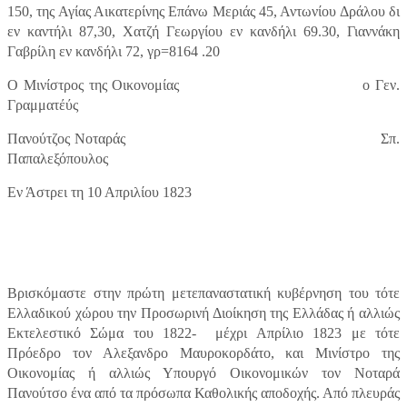
150, της Αγίας Αικατερίνης Επάνω Μεριάς 45, Αντωνίου Δράλου δι
εν καντήλι 87,30, Χατζή Γεωργίου εν κανδήλι 69.30, Γιαννάκη
Γαβρίλη εν κανδήλι 72, γρ=8164 .20
Ο Μινίστρος της Οικονομίας
ο Γεν.
Γραμματέύς
Πανούτζος Νοταράς
Σπ.
Παπαλεξόπουλος
Εν Άστρει τη 10 Απριλίου 1823
Βρισκόμαστε στην πρώτη μετεπαναστατική κυβέρνηση του τότε
Ελλαδικού χώρου την Προσωρινή Διοίκηση της Ελλάδας ή αλλιώς
Εκτελεστικό Σώμα του 1822-
μέχρι Απρίλιο 1823 με τότε
Πρόεδρο τον Αλεξανδρο Μαυροκορδάτο, και Μινίστρο της
Οικονομίας ή αλλιώς Υπουργό Οικονομικών τον Νοταρά
Πανούτσο ένα από τα πρόσωπα Καθολικής αποδοχής. Από πλευράς