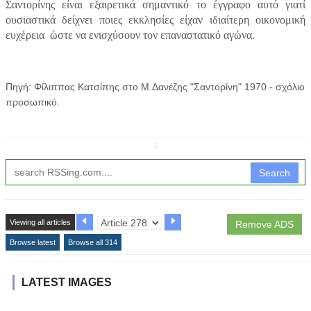
Σαντορίνης είναι εξαιρετικά σημαντικό το έγγραφο αυτό γιατί
ουσιαστικά δείχνει ποιες εκκλησίες είχαν ιδιαίτερη οικονομική
ευχέρεια ώστε να ενισχύσουν τον επαναστατικό αγώνα.
Πηγή: Φίλιππας Κατσίπης στο Μ.Δανέζης "Σαντορίνη" 1970 - σχόλιο
προσωπικό.
↧
Search
Viewing all articles
Remove ADS
Browse latest
Browse all 314
LATEST IMAGES