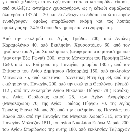
γρ. οκτώ χιλιάδες εκατόν εξήκοντα τέσσερα και παράδες είκοσι ,
από συλλέξεις αντιτίμων χρυσαργύρων, ως η κάτωθι συμάζωσις
όλα γρόσια 13724 = 20
και δι ένδειξιν τω διδέται αυτώ το παρόν
ενυπόγραφον, ομοίως επαράδωσεν ακόμη και τας λοιπάς
ομολογίας γρ=24.500 όπου δεν ημπόρεσε να εξαργυρώση.
Από την εκκλησία της Αγίας Τριάδος 700, από Αντώνη
Καραμολέγκο 40, από Εκκλησίαν Χρυσοστόμου 60, από τον
ηγούμενο του Αγίου Χαραλάμπους (αναφέρεται στο μοναστήρι που
ήταν στην Έξω Γωνιά)
300,
από το Μοναστήρι του Προφήτη Ηλία
1640, από τον Επίτροπο της Παναγίας Ιμπορίου 1305 , από τον
Επίτροπο του Αγίου Δημήτριου (Μεσαριάς) 150, από εκκλησίαν
Μπελώνια 75, από καπετάνιο Τζαννετάκη Ντειμέζη 39, από την
εκκλησίαν της Παναγίας 200, από την εκκλησία Θεολόγου
(Φηρά),
112 , από την εκκλησίαν Αγίου Νικολάου Πύργου 78΄( Κονάκι),
της Αγίας Θεοδοσίας αυτού 25, των Αγίων Αναργύρων
(Μεγαλοχώρι) 70, της Αγίας Τριάδος Πύργου 70, της Αγίας
Τριάδος Επάνω Μεριάς 20, από την εκκλησίαν της Παναγίας του
Καλού 200, από την Παναγίαν του Μεγαλου Χωριού 315, από την
Παναγίαν Μαλτέζαν 1811, του αγίου Νικολάου Επάνω Μεριάς 200,
του Αγίου Σπυρίδωνος της αυτής 180, από εκκλησίαν Ταξιαρχών