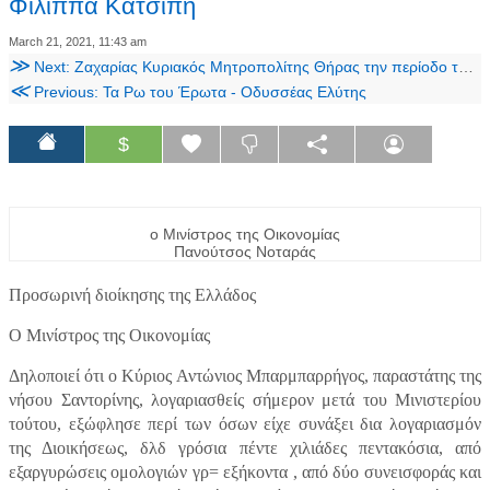
Φίλιππα Κατσίπη
March 21, 2021, 11:43 am
≫
Next: Ζαχαρίας Κυριακός Μητροπολίτης Θήρας την περίοδο της Επανάστασης
≪
Previous: Τα Ρω του Έρωτα - Οδυσσέας Ελύτης
$
ο Μινίστρος της Οικονομίας
Πανούτσος Νοταράς
Προσωρινή διοίκησης της Ελλάδος
Ο Μινίστρος της Οικονομίας
Δηλοποιεί ότι ο Κύριος Αντώνιος Μπαρμπαρρήγος, παραστάτης της
νήσου Σαντορίνης, λογαριασθείς σήμερον μετά του Μινιστερίου
τούτου, εξώφλησε περί των όσων είχε συνάξει δια λογαριασμόν
της Διοικήσεως, δλδ γρόσια πέντε χιλιάδες πεντακόσια, από
εξαργυρώσεις ομολογιών γρ= εξήκοντα , από δύο συνεισφοράς και